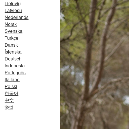
Lietuvių
Latviešu
Nederlands
Norsk
Svenska
Türkçe
Dansk
Íslenska
Deutsch
Indonesia
Português
Italiano
Polski
한국어
中文
हिन्दी