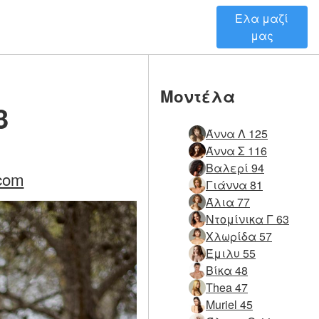
Ελα μαζί
μας
Μοντέλα
3
Άννα Λ 125
Άννα Σ 116
Βαλερί 94
com
Γιάννα 81
Άλια 77
Ντομίνικα Γ 63
Χλωρίδα 57
Έμιλυ 55
Βίκα 48
Thea 47
Muriel 45