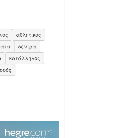
νος
αθλητικός
ματα
δέντρα
α
κατάλληλος
σσός