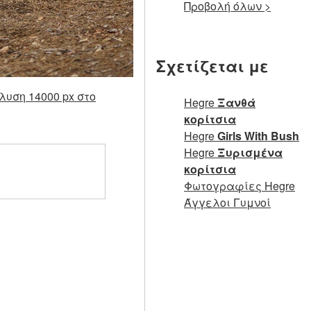
Προβολή όλων >
Σχετίζεται με
λυση 14000 px στο
Hegre
Ξανθά
κορίτσια
Hegre
Girls With Bush
Hegre
Ξυρισμένα
κορίτσια
Φωτογραφίες Hegre
Άγγελοι Γυμνοί