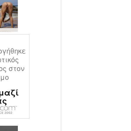
Anna L γυμνή ζωή στην παραλία #8
ογήθηκε
ωτικός
ος στον
σμο
μαζί
ας