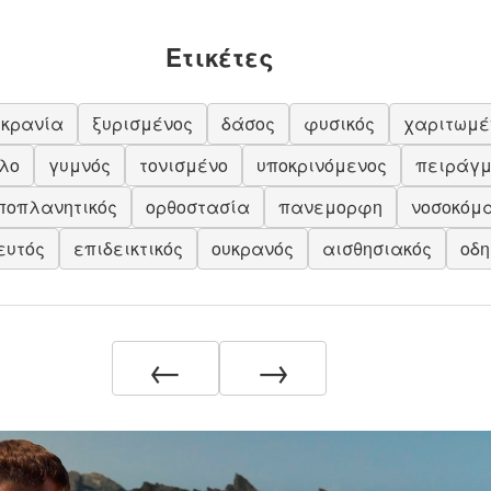
Ετικέτες
υκρανία
ξυρισμένος
δάσος
φυσικός
χαριτωμέ
λο
γυμνός
τονισμένο
υποκρινόμενος
πειράγ
ποπλανητικός
ορθοστασία
πανεμορφη
νοσοκόμ
ευτός
επιδεικτικός
ουκρανός
αισθησιακός
οδη
←
→