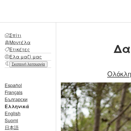
Σπίτι
Μοντέλα
Δα
Ετικέτες
Ελα μαζί μας
Σκοτεινή λειτουργία
Ολόκλη
Español
Français
Български
Ελληνικά
English
Suomi
日本語