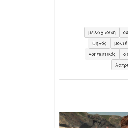
μελαχροινή
ο
ψηλός
μοντέ
γοητευτικός
α
λατρ