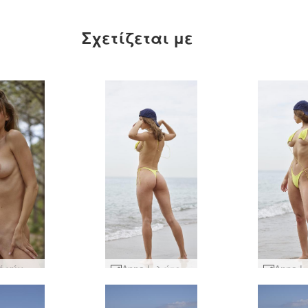
Σχετίζεται με
Δασική νύμφη Άννα Λ #11
Anna L λάτρης της παραλίας #103