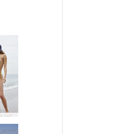
Anna L λάτρης της παραλίας #99