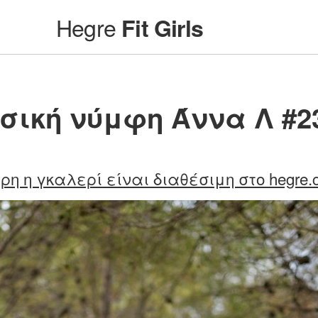
Hegre
Fit Girls
σική νύμφη Άννα Λ #2
ρη η γκαλερί είναι διαθέσιμη στο hegre.