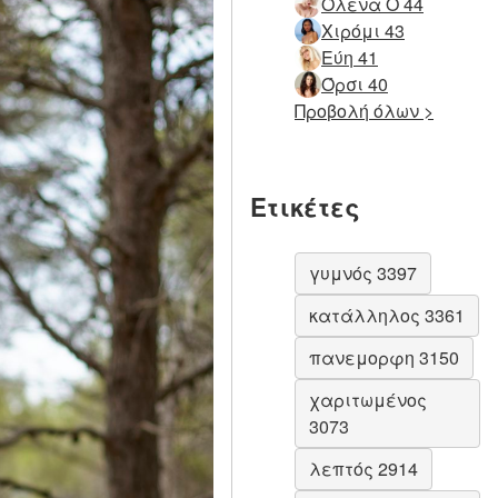
Όλενα Ο 44
Χιρόμι 43
Εύη 41
Όρσι 40
Προβολή όλων >
Ετικέτες
γυμνός 3397
κατάλληλος 3361
πανεμορφη 3150
χαριτωμένος
3073
λεπτός 2914