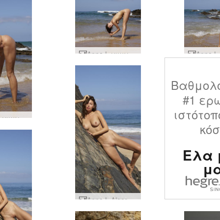
Anna L γυμνή ζωή στην παραλία #12
Βαθμολ
#1 ερ
ιστότοπ
Anna L γυμνή ζωή στην παραλία #4
κό
Ελα 
μ
Anna L Algarve δυτική ακτή #18