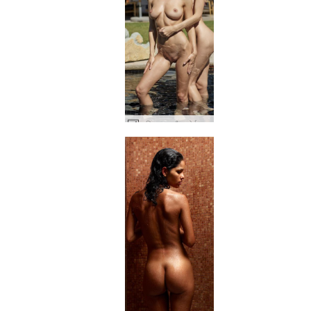
डारिना एल और कोई मोलोको टपकता गीला #28