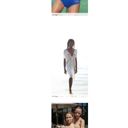
म्यूरियल ब्लू बाथिंगसूट #29
वैलेरी सफेद में गीला #54