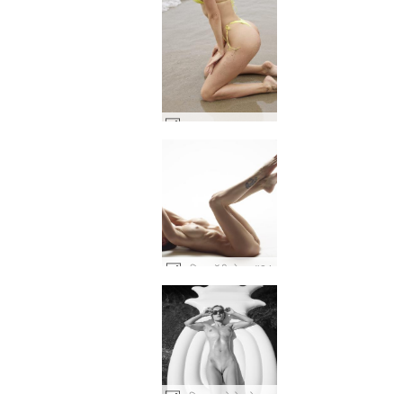
अन्ना एल समुद्र तट बेब #34
तानिया बॉडीस्केप्स #24
डारिना एल मोनोक्रोम पूल जुराब #11