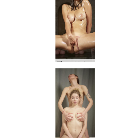
अन्ना एल तैलीय सेक्सी #45