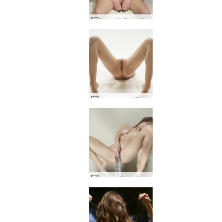
मिला ए और तिगरा प्री-मसाज #34
अन्ना एल चरम जोखिम #14
अन्ना एल विशाल डिल्डो चुनौती #8