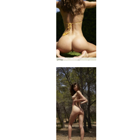
अन्ना एल हरित ऊर्जा #14