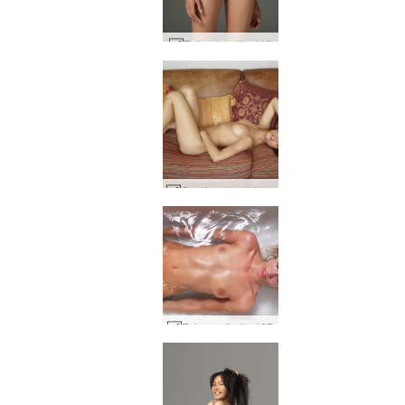
Teti aphrodite #19
Caprice ruang tunggu bagian 1 #45
Evi mandi gila #27