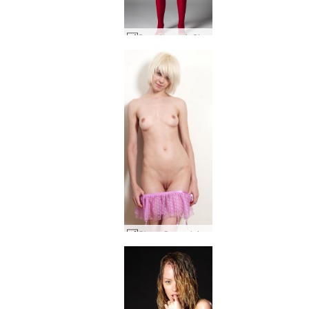
Semak merah Silvie #14
Olena O.merah jambu #22