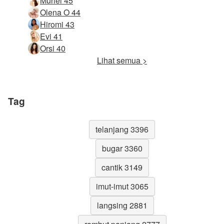
Muriel 45
Olena O 44
Hiromi 43
Evi 41
Orsi 40
Lihat semua >
Tag
telanjang 3396
bugar 3360
cantik 3149
imut-imut 3065
langsing 2881