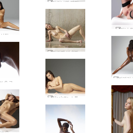
다리나엘 페미닌포스 #38
야나 체
니콜 명시적 누드 #44
미라벨 비 2부 #32
도미니카 C 군대 실루엣 #93
Nicolette 스튜디오 앉아 #16
Dominika C 페티쉬 판타지 #10