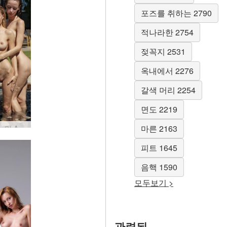
포즈를 취하는 2790
적나라한 2754
젖꼭지 2531
옥내에서 2276
갈색 머리 2254
면도 2219
마른 2163
Darina L 및 Any Moloko 떨어지는 젖은 #28
피트 1645
음핵 1590
모두보기 >
관련된