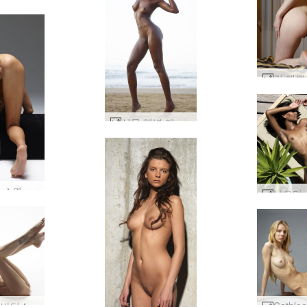
시몬 해변 예술 #5
실비 온 스웨이드 #36
타니아 바디스케이프 #24