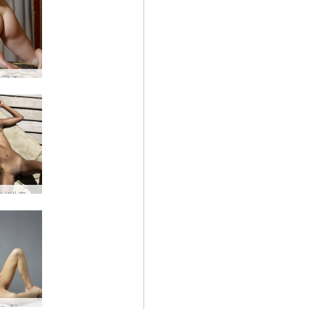
린 예쁜 공주 #39
나오미 선데크 #13
Cathleen 첫 번째 누드 #41