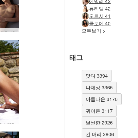
에밀리 42
뮤리엘 42
오르시 41
클로에 40
모두보기 >
칠링 #9
태그
맞다 3394
나체상 3365
아름다운 3170
귀여운 3117
날씬한 2926
니 #59
긴 머리 2806