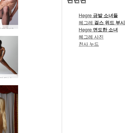
Hegre
금발 소녀들
헤그레
걸스 위드 부시
재 #10
Hegre
면도한 소녀
헤그레 사진
천사 누드
발레리 피트니스 전문가 #130