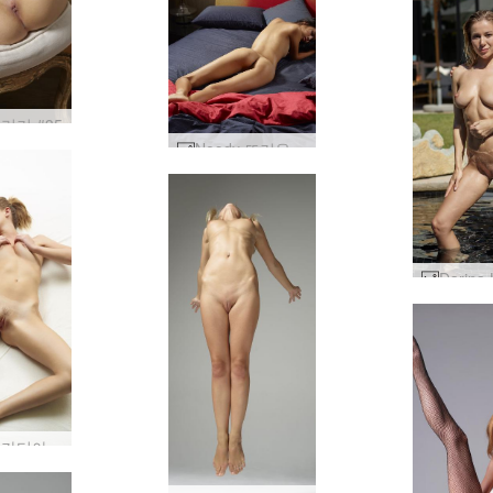
리기 #35
Noody 뜨거운 에 침대 1 부 #23
뜨거운 카티아 #70