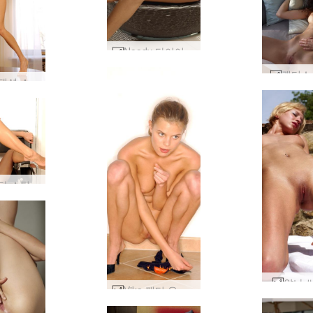
Noody 타이어 슈퍼 모델 부분 2 #56
캔디스 
프레지덴셜 스위트의 비카 #6
헨리에타 스틸 및 가죽 #68
얀나 써
Vika 팬티 온 파이어 #256