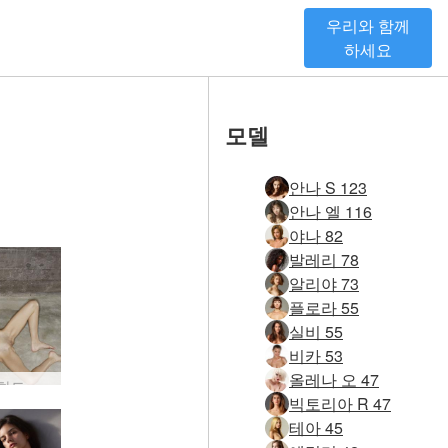
우리와 함께
하세요
모델
안나 S 123
안나 엘 116
야나 82
발레리 78
알리야 73
플로라 55
실비 55
비카 53
올레나 오 47
타니아 하드 바디 #34
빅토리아 R 47
테아 45