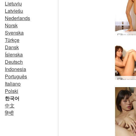
Lietuvių
Latviešu
Nederlands
Norsk
Svenska
Türkçe
Dansk
Íslenska
Deutsch
Indonesia
Português
Italiano
Polski
한국어
中文
हिन्दी