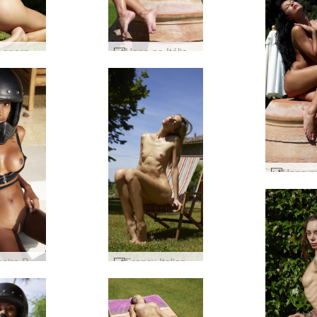
Anna L energia verde #14
Hana na Itália #35
Motoqueira Putri Bali #48
Francy Italian Summer #21