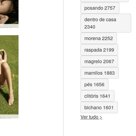
posando 2757
dentro de casa
2340
Inga nua no parque #45
morena 2252
raspada 2199
magrelo 2067
mamilos 1883
pés 1656
clitóris 1641
bichano 1601
Ver tudo >
Anna L biquíni amarelo #46