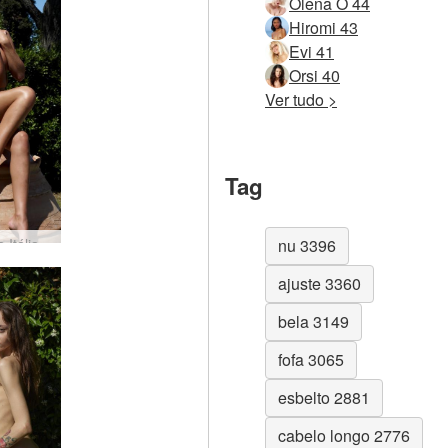
Olena O 44
Hiromi 43
Evi 41
Orsi 40
Ver tudo >
Tag
Hana na Itália #19
nu 3396
ajuste 3360
bela 3149
fofa 3065
esbelto 2881
cabelo longo 2776