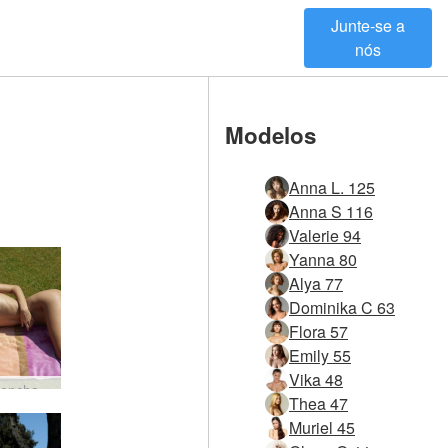
Junte-se a
nós
Modelos
Anna L. 125
Anna S 116
Valerie 94
Yanna 80
Alya 77
Dominika C 63
Flora 57
Emily 55
Vika 48
Anna L encharcada #35
Thea 47
Muriel 45