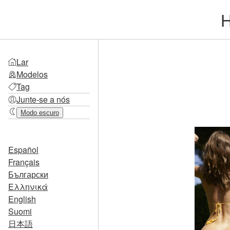
H
Lar
Modelos
Tag
Junte-se a nós
Modo escuro
Español
Français
Български
Ελληνικά
English
Suomi
日本語