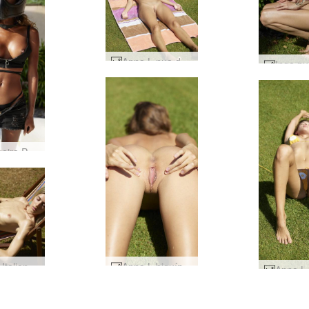
Anna L nua de bronzeamento #4
Motoqueira Putri Bali #16
Francy Italian Summer #33
Anna L biquíni amarelo #70