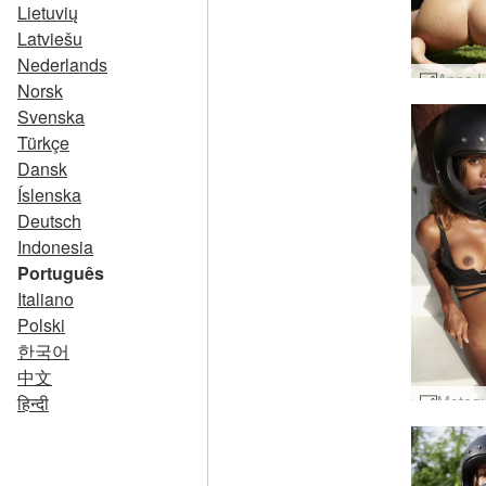
Lietuvių
Latviešu
Nederlands
Norsk
Svenska
Türkçe
Dansk
Íslenska
Deutsch
Indonesia
Português
Italiano
Polski
한국어
中文
हिन्दी