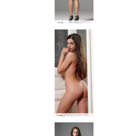
Yoko studija #11
Olīvija lūrēja #13