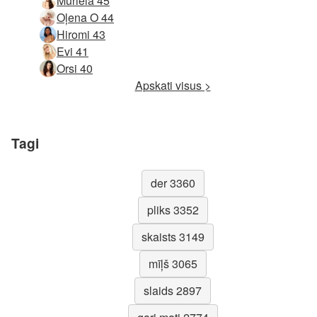
Muriela 45
Oļena O 44
Hiromi 43
Evi 41
Orsi 40
Apskati visus >
Tagi
der 3360
pliks 3352
skaists 3149
mīļš 3065
slaids 2897