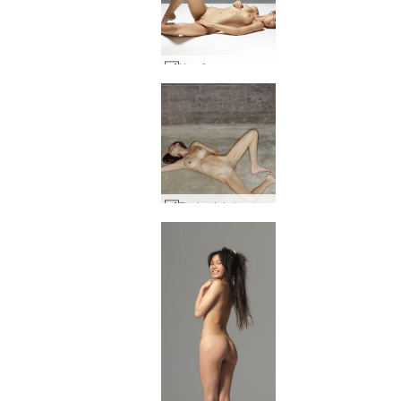
Kaprīzs super modelis #33
Tania ciets ķermenis #34