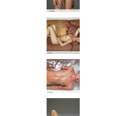
Teti afrodīte #19
Caprice lounge daļa1 #45
Evi trakā vanna #27