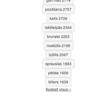
gari mati 2774
pozēšana 2757
kails 2709
iekštelpās 2344
brunete 2253
noskūtis 2199
izdilis 2067
sprauslas 1883
pēdas 1656
klitors 1639
Apskati visus >