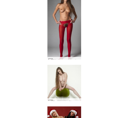
Silvijas sarkanais krūms #14
Emīlijas incītis pufs #41