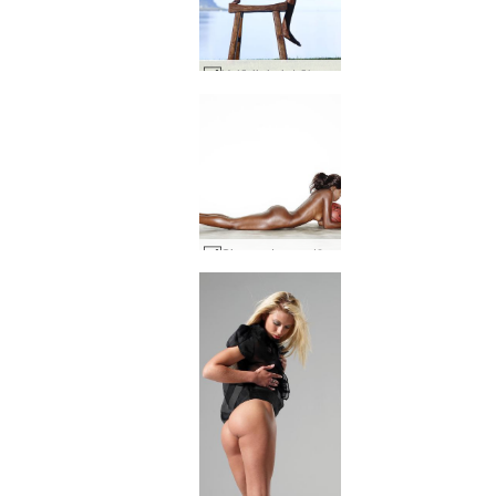
Valērijai pietrūkst Maurīcijas #37
Simone Losandželosas Lakera meitene #35