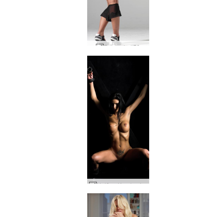
Evi mode #73
Helēna Karela piesieta #30