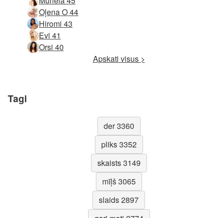
Muriela 45
Oļena O 44
Hiromi 43
Evi 41
Orsi 40
Apskati visus >
Tagi
der 3360
pliks 3352
skaists 3149
mīļš 3065
slaids 2897