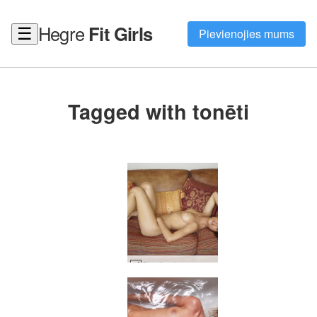
Hegre
Fit Girls
☰
Pievienojies mums
Tagged with tonēti
Caprice lounge daļa1 #45