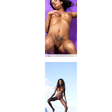
Helēna Karela violeta #13