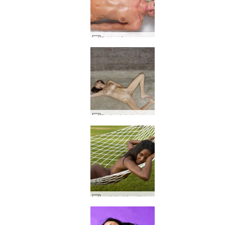
Evi trakā vanna #27
Tania ciets ķermenis #34
Valērija šūpuļtīkls 1. daļa #44