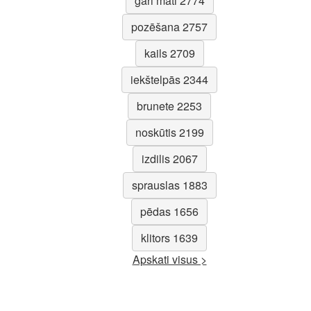
gari mati 2774
pozēšana 2757
kails 2709
iekštelpās 2344
brunete 2253
noskūtis 2199
izdilis 2067
sprauslas 1883
pēdas 1656
klitors 1639
Apskati visus >