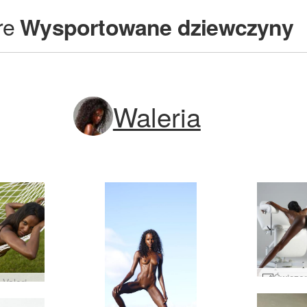
re
Wysportowane dziewczyny
Waleria
Hamak Valerie część 1 #44