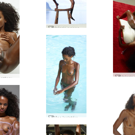
Valerie panna Mauritius #37
Valerie cztery palce #73
Moc kwiatów Valerie #21