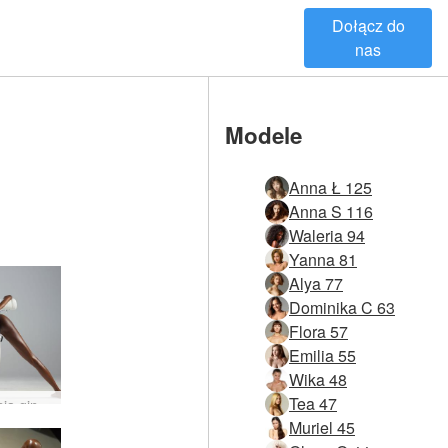
Dołącz do
nas
Modele
Anna Ł 125
Anna S 116
Waleria 94
Yanna 81
Alya 77
Dominika C 63
Flora 57
Emilia 55
Wika 48
Tea 47
Ćwiczenia ginekomastii Valerie #17
Muriel 45