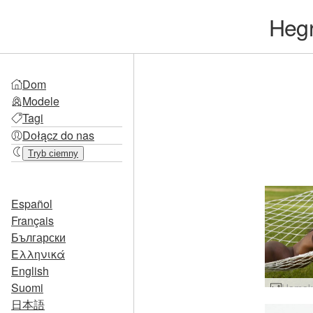
Heg
Dom
Modele
Tagi
Dołącz do nas
Tryb ciemny
Español
Français
Български
Ελληνικά
English
Suomi
日本語