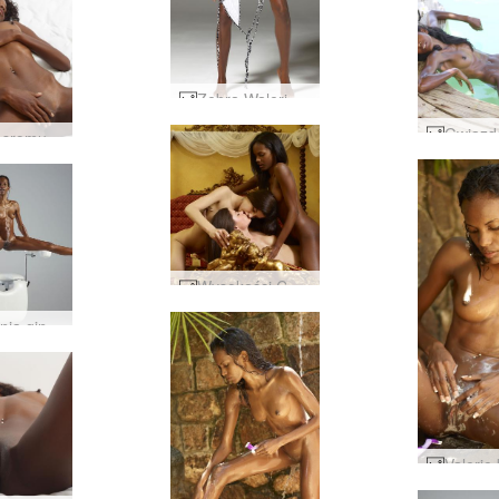
Zebra Waleria #89
Valerie sromu #21
Wysokości Candice Caprice Valerie #52
Ćwiczenia ginekomastii Valerie #41