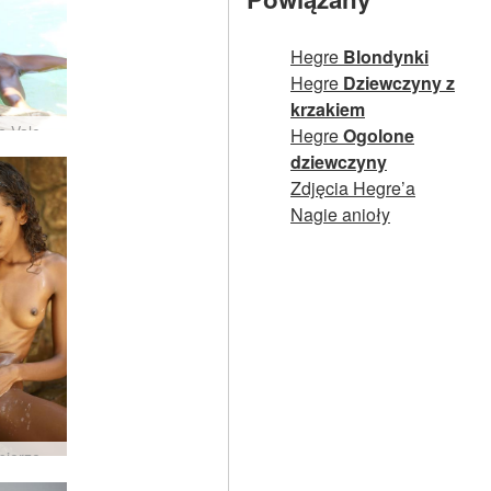
Hegre
Blondynki
Hegre
Dziewczyny z
krzakiem
Gwiazda Valerie Mauritiusa #43
Hegre
Ogolone
dziewczyny
Zdjęcia Hegre’a
Nagie anioły
Valerie bierze prysznic i goli się część 3 #45