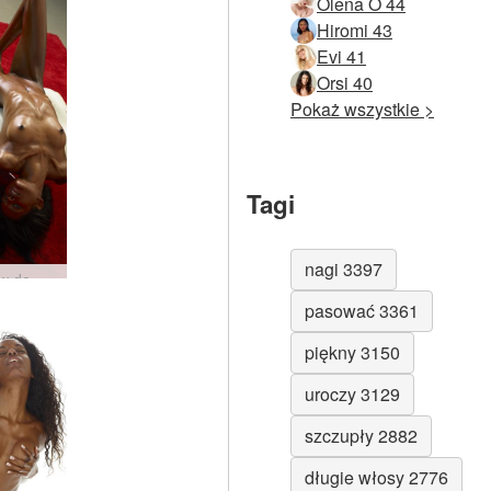
Olena O 44
Hiromi 43
Evi 41
Orsi 40
Pokaż wszystkie >
Tagi
nagi 3397
Valerie w domu przez Alyę #20
pasować 3361
piękny 3150
uroczy 3129
szczupły 2882
długie włosy 2776