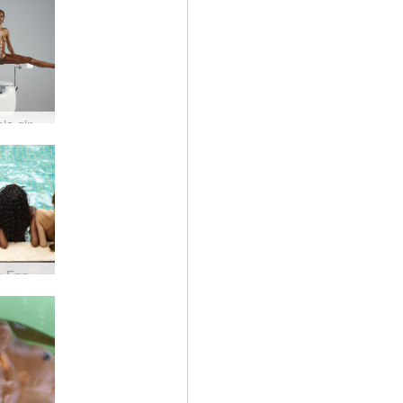
Ćwiczenia ginekomastii Valerie #45
Candice Engelie Kiki Valerie impreza przy basenie #3