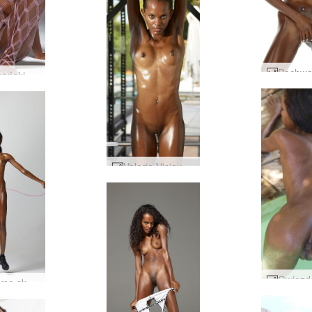
Amerykańskie rajstopy odzieżowe Valerie #40
Valerie Vicious Power Pack część 1 #11
Seksowne skakanie Valerie #124