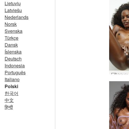
Lietuvių
Latviešu
Nederlands
Norsk
Svenska
Türkçe
Dansk
Íslenska
Deutsch
Indonesia
Português
Italiano
Polski
한국어
中文
हिन्दी