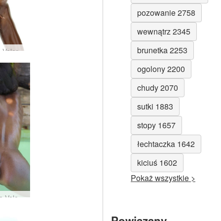
pozowanie 2758
wewnątrz 2345
brunetka 2253
Pochwa Valerie #31
ogolony 2200
chudy 2070
sutki 1883
stopy 1657
łechtaczka 1642
kiciuś 1602
Pokaż wszystkie >
Gwiazda Valerie Mauritiusa #83
Powiązany