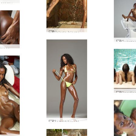
Valerie sromu #9
Valerie bierze prysznic i goli się część 3 #1
Guru fitness Valerie #138
Żółte bikini Valerie #71