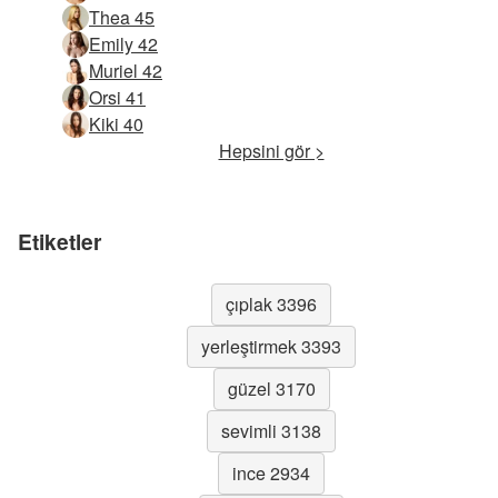
Thea 45
Emily 42
Muriel 42
Orsi 41
Kiki 40
Hepsini gör >
Etiketler
çıplak 3396
yerleştirmek 3393
güzel 3170
sevimli 3138
ince 2934