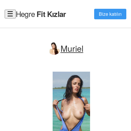
Hegre
Fit Kızlar
☰
Bize katılın
Muriel