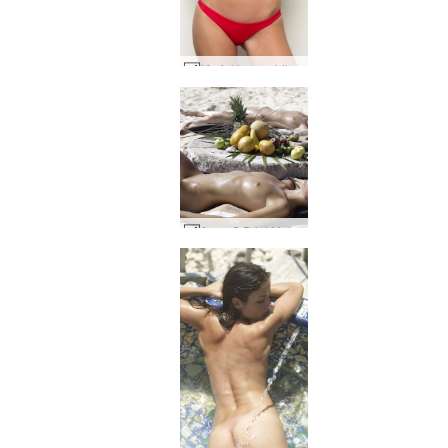
Muriel kırmızı bikini #54
Anna S Brigi Melissa Muriel Suzie Suzie Carina Meksika'da piknik bölüm 2 #16