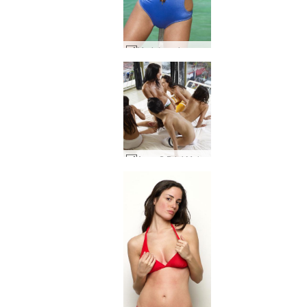
Muriel mavi mayo #29
Anna S Brigi Melissa Muriel Suzie Otel Basico #32