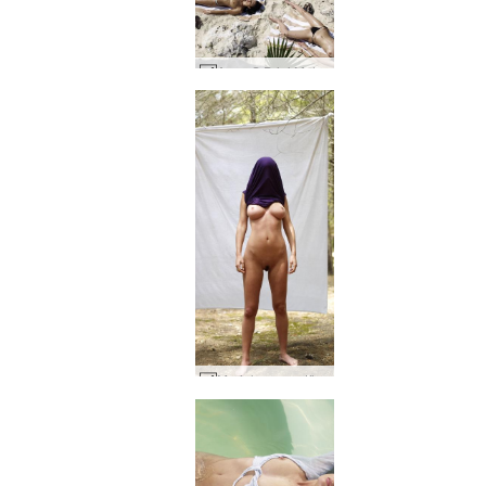
Anna S Brigi Melissa Muriel Suzie Suzie Carina Meksika'da piknik bölüm 1 #30
Muriel orman stüdyosu #29