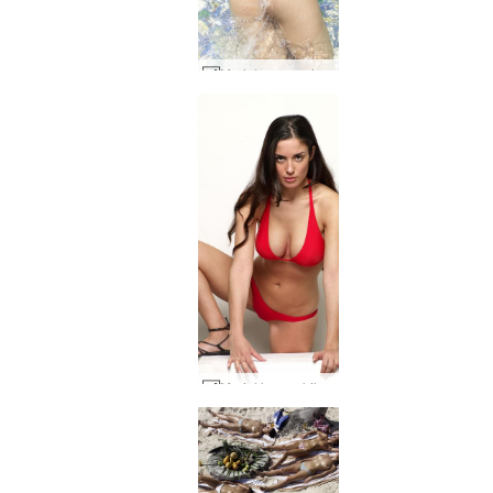
Muriel su masajı #41
Muriel kırmızı bikini #42