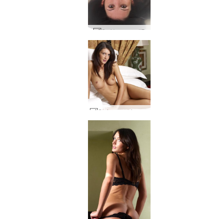
Orsi banyosu #7
Orsi yumuşak yastıklar #1