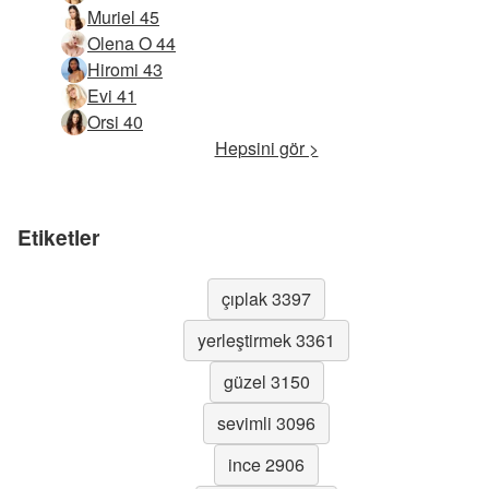
Muriel 45
Olena O 44
Hiromi 43
Evi 41
Orsi 40
Hepsini gör >
Etiketler
çıplak 3397
yerleştirmek 3361
güzel 3150
sevimli 3096
ince 2906