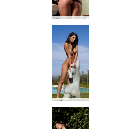
Orsi banyo mahremiyeti #51
Orsi süsü #52