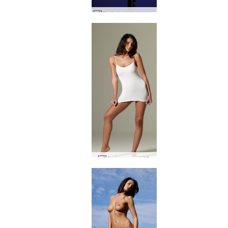
Orsi siyah tanga #28
Orsi beyazı #97