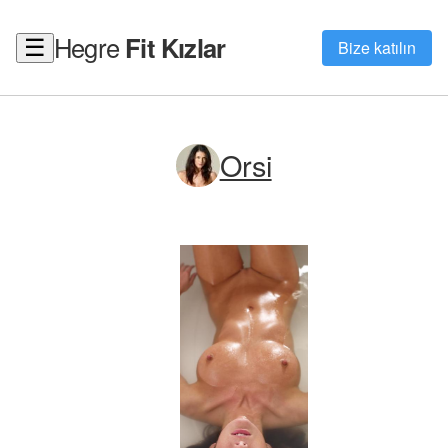
Hegre
Fit Kızlar
☰
Bize katılın
Orsi